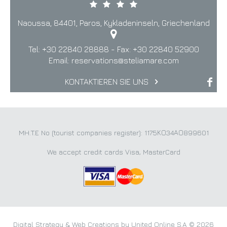
Naoussa, 84401, Paros, Kykladeninseln, Griechenland
Tel:
+30 22840 28888
- Fax:
+30 22840 52900
Email:
reservations@steliamare.com
KONTAKTIEREN SIE UNS
MH.T.E No (tourist companies register): 1175ΚΟ34ΑΟ899601
We accept credit cards Visa, MasterCard
Digital Strategy & Web Creations by United Online S.A © 2026