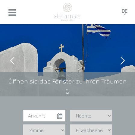
DE
EN
GR
FR
Öffnen sie das Fenster zu ihren Träumen
…