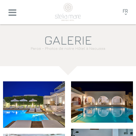
FR
EN
GR
GALERIE
DE
Paros – Photos de notre Hôtel à Naoussa