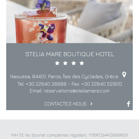
STELIA MARE BOUTIQUE HOTEL
Naoussa, 84401, Paros, Îles des Cyclades, Grèce
Tel:
+30 22840 28888
- Fax:
+30 22840 52900
Email:
reservations@steliamare.com
CONTACTEZ-NOUS
MH.T.E No (tourist companies register): 1175ΚΟ34ΑΟ899601